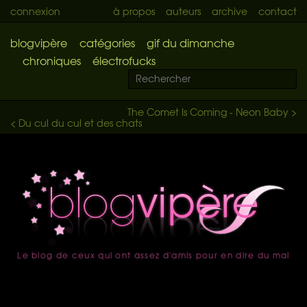
connexion
à propos
auteurs
archive
contact
blogvipère
catégories
gif du dimanche
chroniques
électrofucks
The Comet Is Coming - Neon Baby >
< Du cul du cul et des chats
Le blog de ceux qui ont assez d'amis pour en dire du mal
accueil