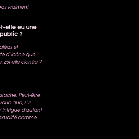
 pas vraiment
-t-elle eu une
 public ?
aléas et
orte d’icône que
. Est-elle clonée ?
ustache. Peut-être
voue que, sur
m’intrigue d'autant
 sexualité comme