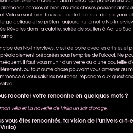
 allemands écrasés et bien d'autres choses passionnantes s
t Virilo se sont bien trouvés pour le bonheur de nos yeux et d
tergalactique et se prêtent aujourd'hui à notre No-Intervie
ée Révoltes dans ta culotte, soirée de soutien à Act'up Sud ou
ynamo.
rincipe des No-Interviews, c'est de boire avec les artistes et 
 préalablement préparées sous l'emprise de l'alcool. Ne po
séquent, il faut vous munir d'un verre ou d'une bouteille d
ulièrement, ou tout autre chose pouvant vous amener au m
ommence à vous saisir les neurones, répondre aux questions 
sible.
us raconter votre rencontre en quelques mots ?
 mon vélo et La navette de Virilio un soir d'orage.
 vous êtes rencontrés, ta vision de l'univers a-t-
Virilo)