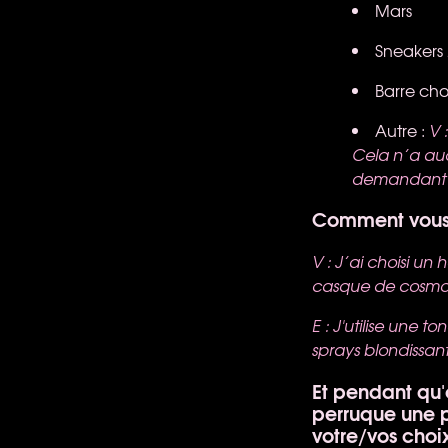
Mars
Sneakers
Barre cho
Autre :
V 
Cela n’a auc
demandant de
Comment vous 
V : J’ai choisi un 
casque de cosmo
E : J'utilise une t
sprays blondissant
Et pendant qu'
perruque une p
votre/vos choi