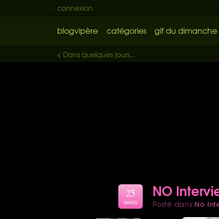
connexion
blogvipère
catégories
gif du dimanche
< Dans quelques jours...
NO Interv
25
No Int
Posté dans
MARS