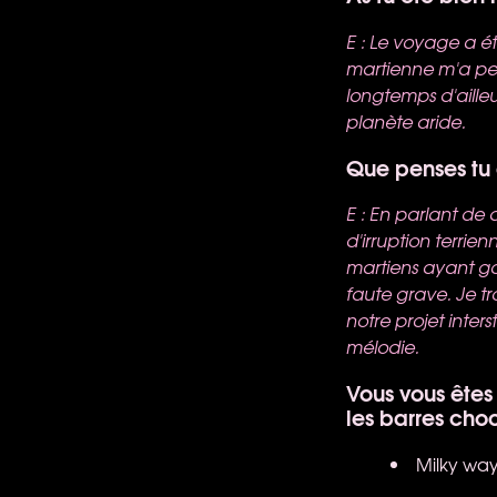
E : Le voyage a ét
martienne m'a perm
longtemps d'aille
planète aride.
Que penses tu 
E : En parlant de 
d'irruption terrie
martiens ayant go
faute grave. Je t
notre projet inte
mélodie.
Vous vous êtes
les barres choc
Milky wa