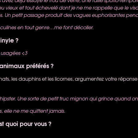
us avez déjà essayé le trou de verre, une faille spatio-tempo
eu vieux et tout échevelé dont je ne me rappelle que le v
les. Un petit passage produit des vagues euphorisantes pen
sculines en tout genre…me font décoller.
vinyle ?
r usagées <3
 animaux préférés ?
s chats, les dauphins et les licornes, argumentez votre répon
 hipster. Une sorte de petit truc mignon qui grince quand on
ts, elle ne me quittent jamais.
est quoi pour vous ?