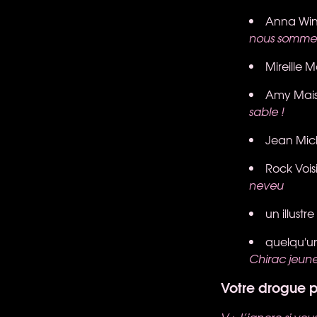
Anna Wi
nous sommes 
Mireille
Amy Mai
sable !
Jean Mic
Rock Vois
neveu
un illust
quelqu'un
Chirac jeune
Votre drogue p