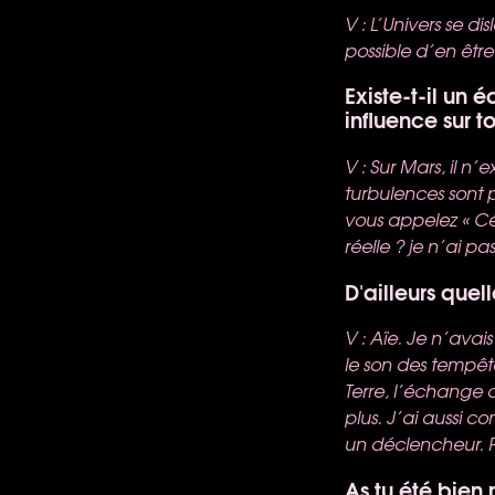
V : L’Univers se d
possible d’en être
Existe-t-il un 
influence sur t
V : Sur Mars, il n
turbulences sont p
vous appelez « Cél
réelle ? je n’ai pa
D'ailleurs quel
V : Aïe. Je n’ava
le son des tempête
Terre, l’échange d
plus. J’ai aussi 
un déclencheur. 
As tu été bien 