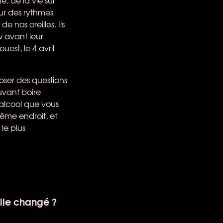
ur des rythmes
e nos oreilles. Ils
w avant leur
est, le 4 avril
poser des questions
uvant boire
'alcool que vous
ême endroit, et
le plus
elle changé ?