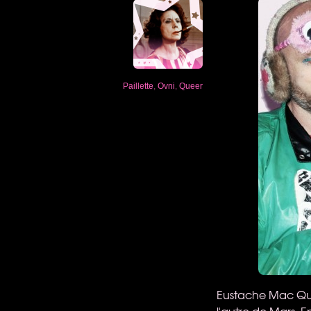
Paillette
,
Ovni
,
Queer
Eustache Mac Quee
l'autre de Mars. E