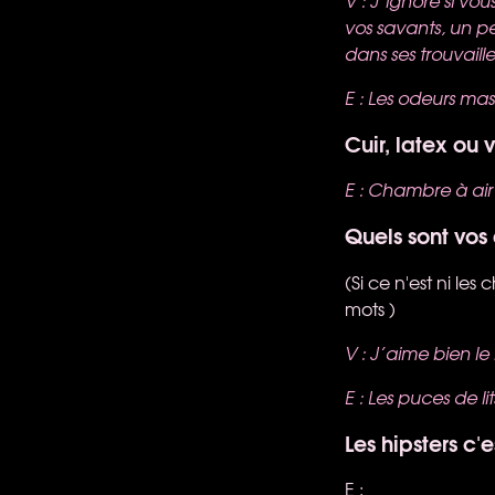
V : J’ignore si vo
vos savants, un p
dans ses trouvail
E : Les odeurs ma
Cuir, latex ou 
E : Chambre à ai
Quels sont vos
(Si ce n'est ni le
mots )
V : J’aime bien le
E : Les puces de li
Les hipsters c'
E :