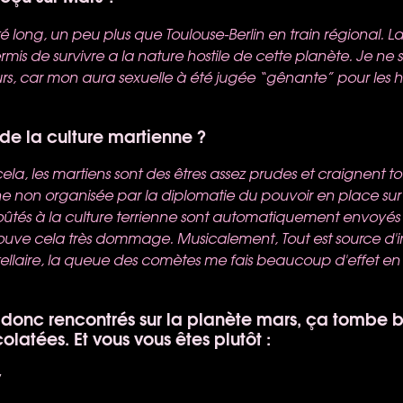
é long, un peu plus que Toulouse-Berlin en train régional. L
is de survivre a la nature hostile de cette planète. Je ne s
urs, car mon aura sexuelle à été jugée “gênante” pour les 
de la culture martienne ?
cela, les martiens sont des êtres assez prudes et craignent t
nne non organisée par la diplomatie du pouvoir en place sur
ûtés à la culture terrienne sont automatiquement envoyés 
rouve cela très dommage. Musicalement, Tout est source d'i
rstellaire, la queue des comètes me fais beaucoup d'effet e
 donc rencontrés sur la planète mars, ça tombe 
olatées. Et vous vous êtes plutôt :
y