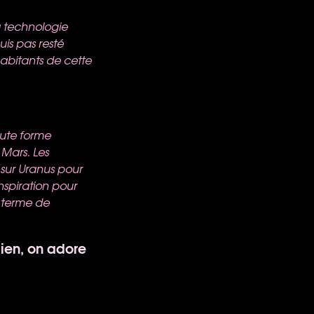
a technologie
uis pas resté
habitants de cette
oute forme
 Mars. Les
sur Uranus pour
nspiration pour
n terme de
bien, on adore