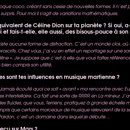
isloque coco, créant sans cesse de nouvelles formes. Il n’est
 surpris. Pour moi il s'agit de variations mathématiques.
équivalent de Céline Dion sur ta planète ? Si oui, a
oi et fais-t-elle, elle aussi, des bisous-pouce à son
’existe aucune forme de distraction. C’est un monde clos, où 
roscrits. Chez vous, j’ai vu en effet un reportage sur une s
ine ». Je suppose que c’est à elle que vous faites référence
s bien compris son utilité.
les sont tes influences en musique martienne ?
is jamais écouté quoi ce soit « avant » ma rencontre avec E
s interstellaire. Ca fait une sorte de
RRRR
en La mineur. J’a
es fluides, que vous, Terriens, pratiquez à grande échelle 
compris que certains morceaux de musique relevaient de la
Pardon, c’est un domaine dans lequel je débute…
reçu sur Mars ?