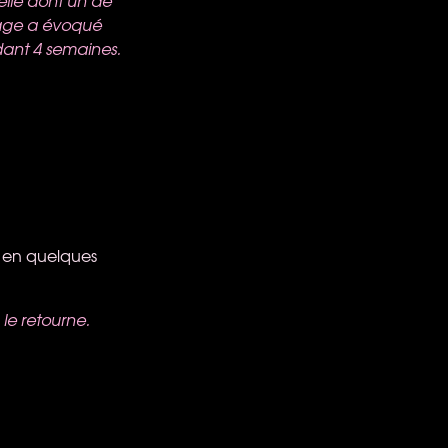
relle dont un de
isage a évoqué
dant 4 semaines.
se en quelques
 le retourne.