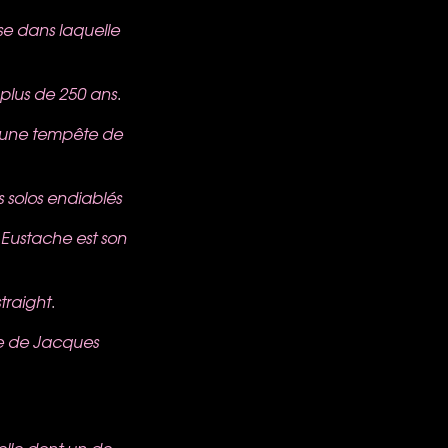
se dans laquelle
 plus de 250 ans
.
 une tempête de
os solos endiablés
…
Eustache est son
straight
.
e de Jacques