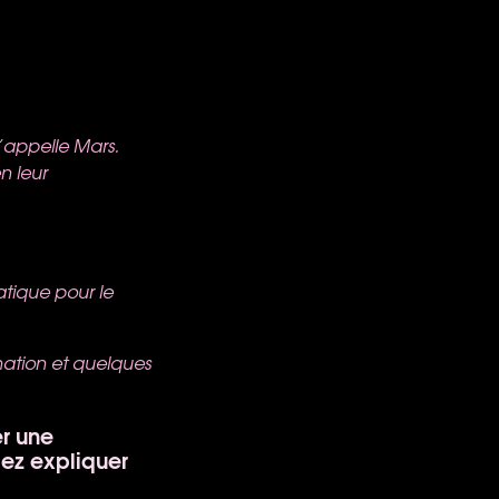
’appelle Mars.
n leur
ratique pour le
gination et quelques
er une
lez expliquer