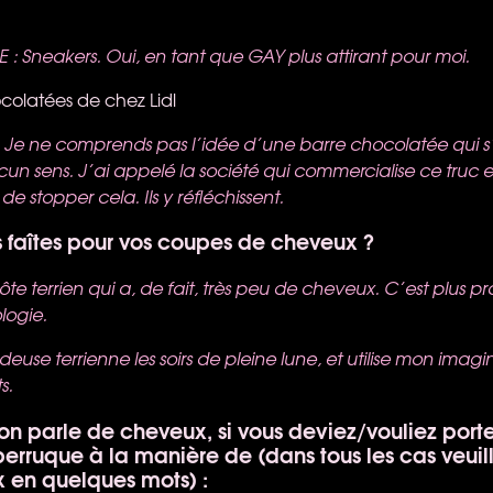
E : Sneakers. Oui, en tant que
GAY
plus attirant pour moi.
colatées de chez Lidl
: Je ne comprends pas l’idée d’une barre chocolatée qui s
un sens. J’ai appelé la société qui commercialise ce truc e
 stopper cela. Ils y réfléchissent.
faîtes pour vos coupes de cheveux ?
hôte terrien qui a, de fait, très peu de cheveux. C’est plus p
logie.
ondeuse terrienne les soirs de pleine lune, et utilise mon ima
s.
on parle de cheveux, si vous deviez/vouliez port
erruque à la manière de (dans tous les cas veuil
x en quelques mots) :