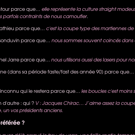
ntour parce que…
elle représente la culture straight modeu
parfois contraints de nous camoufler
.
 Mathieu parce que…
c'est la coupe type des martiennes de
sonduvin parce que…
nous sommes souvent coincés dans
hel Jarre parce que…
nous utilisons aussi des lasers pour n
ine (dans sa période faste/fast des année 90) parce que
re inconnu qui le restera parce que…
les boucles c'est moins 
 d'autre : qui ?
V : Jacques Chirac… J’aime assez la coup
, un vos présidents anciens.
référée ?