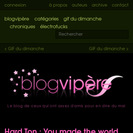
connexion
à propos
auteurs
archive
contact
blogvipère
catégories
gif du dimanche
chroniques
électrofucks
< GIF du dimanche
GIF du dimanche >
Le blog de ceux qui ont assez d'amis pour en dire du mal
accueil
Hard Ton : You made the world