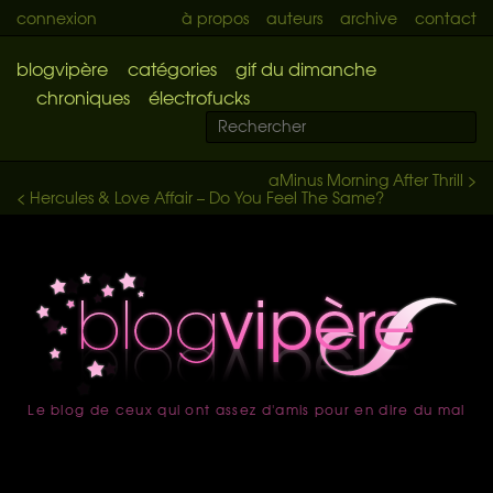
connexion
à propos
auteurs
archive
contact
blogvipère
catégories
gif du dimanche
chroniques
électrofucks
aMinus Morning After Thrill >
< Hercules & Love Affair – Do You Feel The Same?
Le blog de ceux qui ont assez d'amis pour en dire du mal
accueil