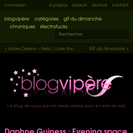
connexion
à propos
auteurs
archive
contact
blogvipère
catégories
gif du dimanche
chroniques
électrofucks
< Adore Delano – Hello, I Love You
GIF du dimanche >
Le blog de ceux qui ont assez d'amis pour en dire du mal
accueil
Daphne Guiness : Evening space