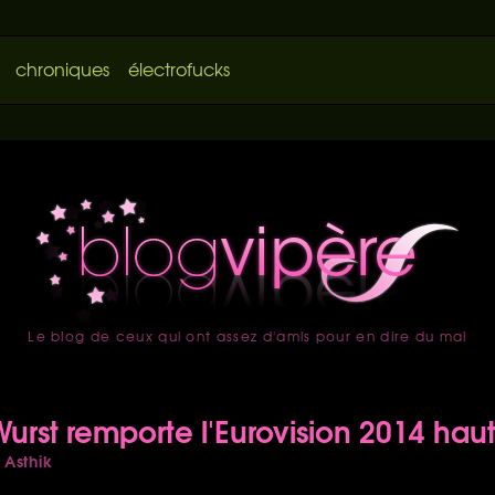
chroniques
électrofucks
Le blog de ceux qui ont assez d'amis pour en dire du mal
accueil
urst remporte l'Eurovision 2014 haut
Asthik
r