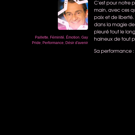
C'est pour notre
main, avec ces qu
paix et de liberté
dans la magie de l
pleuré tout le lo
haineux de tout po
Paillette
,
Féminité
,
Émotion
,
Gay
Pride
,
Performance
,
Désir d'avenir
Sa performance :