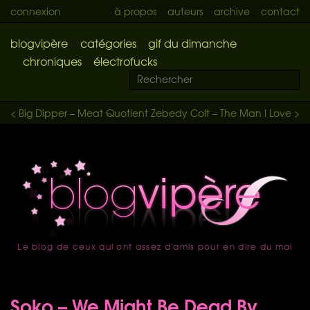
connexion
à propos
auteurs
archive
contact
blogvipère
catégories
gif du dimanche
chroniques
électrofucks
< Big Dipper – Meat Quotient
Zebedy Colt – The Man I Love >
Le blog de ceux qui ont assez d'amis pour en dire du mal
accueil
Soko – We Might Be Dead By