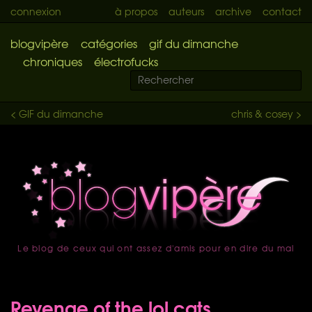
connexion
à propos
auteurs
archive
contact
blogvipère
catégories
gif du dimanche
chroniques
électrofucks
< GIF du dimanche
chris & cosey >
Le blog de ceux qui ont assez d'amis pour en dire du mal
accueil
Revenge of the lol cats