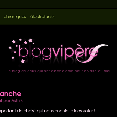
chroniques
électrofucks
Le blog de ceux qui ont assez d'amis pour en dire du mal
accueil
manche
nt
Asthik
par
portant de choisir qui nous encule, allons voter !