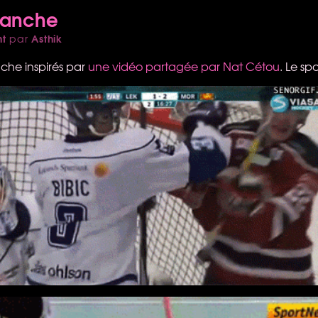
manche
nt
Asthik
par
he inspirés par
une vidéo partagée par Nat Cétou
. Le spo