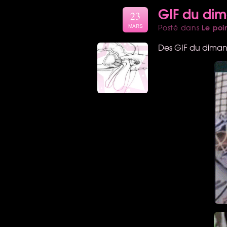
GIF du di
23
Le poi
Posté dans
MARS
Des
GIF
du dimanc