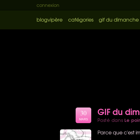
connexion
blogvipère
catégories
gif du dimanche
GIF du di
30
Le poi
Posté dans
MARS
Parce que c'est im