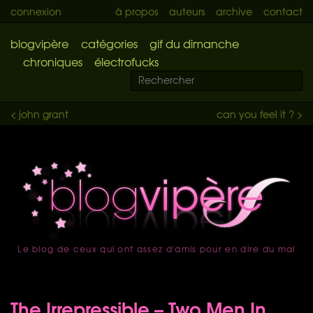
connexion
à propos
auteurs
archive
contact
blogvipère
catégories
gif du dimanche
chroniques
électrofucks
< john grant
can you feel it ? >
Le blog de ceux qui ont assez d'amis pour en dire du mal
accueil
The Irrepressible – Two Men In