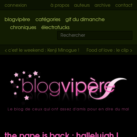
connexion
à propos
auteurs
archive
contact
blogvipère
catégories
gif du dimanche
chroniques
électrofucks
< c'est le weekend : Kenji Minogue !
Food of love : le clip >
Le blog de ceux qui ont assez d'amis pour en dire du mal
accueil
the pape is back : hallelujah !