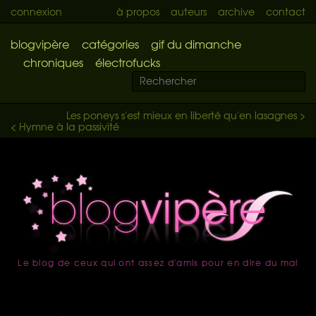
connexion
à propos
auteurs
archive
contact
blogvipère
catégories
gif du dimanche
chroniques
électrofucks
Les poneys s'est mieux en liberté qu'en lasagnes >
< Hymne à la passivité
Le blog de ceux qui ont assez d'amis pour en dire du mal
accueil