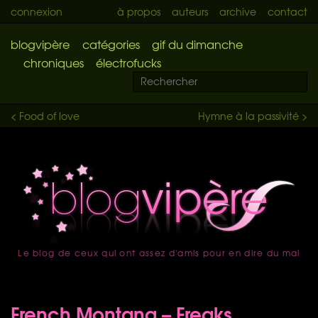
connexion
à propos
auteurs
archive
contact
blogvipère
catégories
gif du dimanche
chroniques
électrofucks
< Food of love
Hymne à la passivité >
Le blog de ceux qui ont assez d'amis pour en dire du mal
accueil
French Montana – Freaks