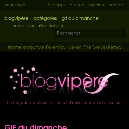
connexion
à propos
auteurs
archive
contact
blogvipère
catégories
gif du dimanche
chroniques
électrofucks
< femme en fourrure
Fever Ray - Seven (The Twelves Remix) >
Le blog de ceux qui ont assez d'amis pour en dire du mal
accueil
GIF du dimanche