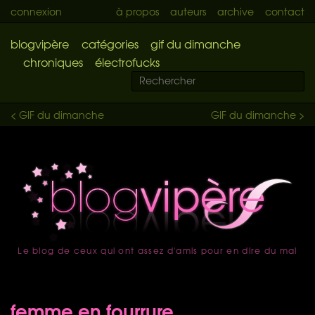
connexion
à propos
auteurs
archive
contact
blogvipère
catégories
gif du dimanche
chroniques
électrofucks
< GIF du dimanche
GIF du dimanche >
Le blog de ceux qui ont assez d'amis pour en dire du mal
accueil
femme en fourrure