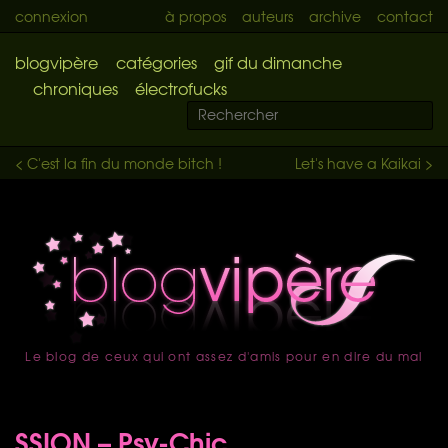
connexion
à propos
auteurs
archive
contact
blogvipère
catégories
gif du dimanche
chroniques
électrofucks
< C'est la fin du monde bitch !
Let's have a Kaikai >
Le blog de ceux qui ont assez d'amis pour en dire du mal
accueil
SSION – Psy-Chic