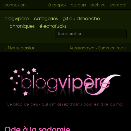
connexion
à propos
auteurs
archive
contact
blogvipère
catégories
gif du dimanche
chroniques
électrofucks
< Nyx superstar
Kreayshawn - Summertime >
Le blog de ceux qui ont assez d'amis pour en dire du mal
accueil
Ode à la sodomie