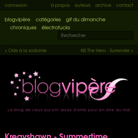
connexion
à propos
auteurs
archive
contact
blogvipère
catégories
gif du dimanche
chroniques
électrofucks
< Ode à la sodomie
Kill The Hero - Surrender >
Le blog de ceux qui ont assez d'amis pour en dire du mal
accueil
Kreayshawn - Summertime