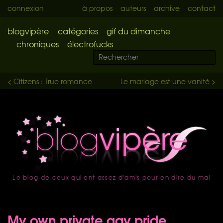
connexion
à propos
auteurs
archive
contact
blogvipère
catégories
gif du dimanche
chroniques
électrofucks
< Citizens : True romance
Le mariage est une vanité >
Le blog de ceux qui ont assez d'amis pour en dire du mal
accueil
My own private gay pride