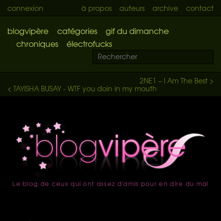
connexion
à propos
auteurs
archive
contact
blogvipère
catégories
gif du dimanche
chroniques
électrofucks
2NE1 – I Am The Best >
< TAYISHA BUSAY - WTF you doin in my mouth
Le blog de ceux qui ont assez d'amis pour en dire du mal
accueil