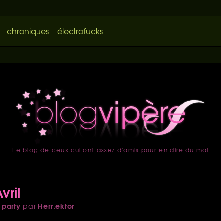
chroniques
électrofucks
Le blog de ceux qui ont assez d'amis pour en dire du mal
accueil
vril
 party
Herr.ektor
par