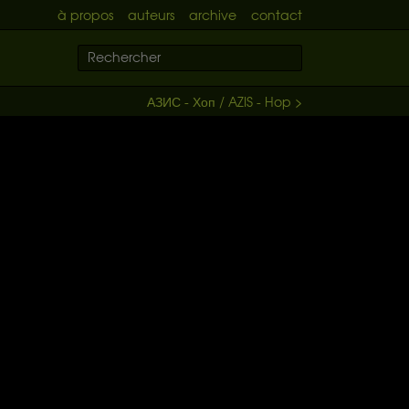
à propos
auteurs
archive
contact
АЗИС - Хоп / AZIS - Hop >