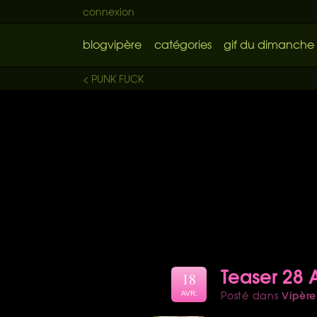
connexion
blogvipère
catégories
gif du dimanche
< PUNK FUCK
Teaser 28 A
18
Vipère
Posté dans
AVR.