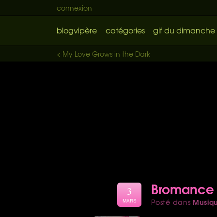
connexion
blogvipère
catégories
gif du dimanche
< My Love Grows in the Dark
Bromance y
3
Musiq
Posté dans
MARS