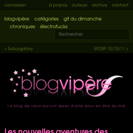
connexion
à propos
auteurs
archive
contact
blogvipère
catégories
gif du dimanche
chroniques
électrofucks
< Suburgatory
EFDSP 15/10/11 >
Le blog de ceux qui ont assez d'amis pour en dire du mal
accueil
Les nouvelles aventures des