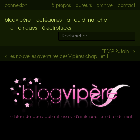
connexion
à propos
auteurs
archive
contact
blogvipère
catégories
gif du dimanche
chroniques
électrofucks
EFDSP Putain ! >
< Les nouvelles aventures des Vipères chap I et II
Le blog de ceux qui ont assez d'amis pour en dire du mal
accueil