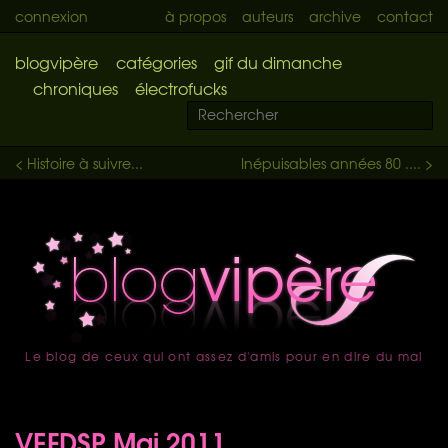
connexion
à propos
auteurs
archive
contact
blogvipère
catégories
gif du dimanche
chroniques
électrofucks
< Histoire à suivre...
Inépuisables années 80 .... >
Le blog de ceux qui ont assez d'amis pour en dire du mal
accueil
VEFDSP Mai 2011