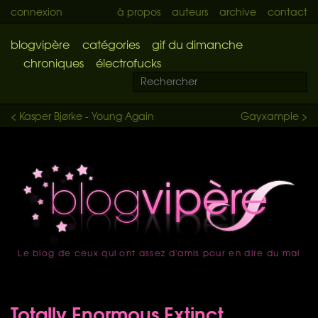
connexion
à propos
auteurs
archive
contact
blogvipère
catégories
gif du dimanche
chroniques
électrofucks
< Kasper Bjørke - Young Again
Gayxample >
Le blog de ceux qui ont assez d'amis pour en dire du mal
accueil
Totally Enormous Extinct