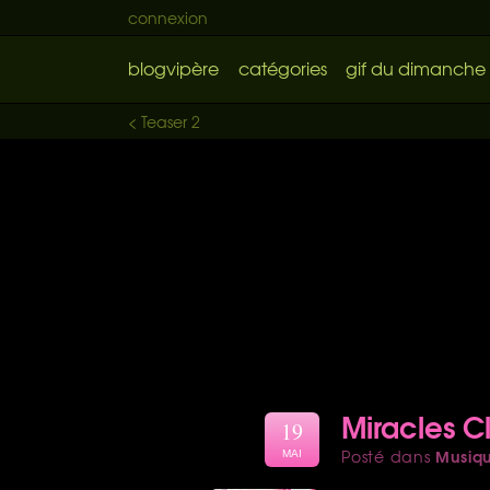
connexion
blogvipère
catégories
gif du dimanche
< Teaser 2
Miracles C
19
Musiq
Posté dans
MAI