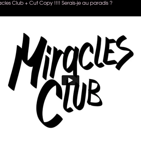
racles Club + Cut Copy !!!! Serais-je au paradis ?