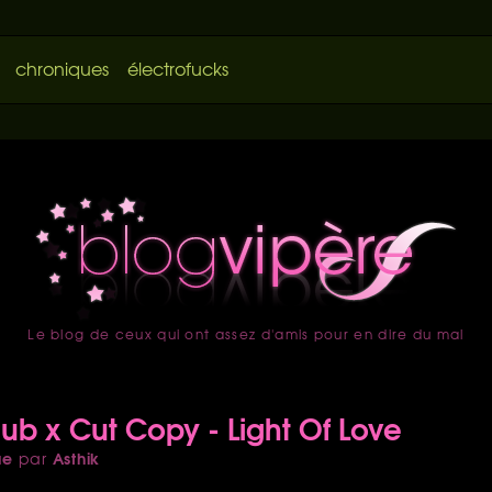
chroniques
électrofucks
Le blog de ceux qui ont assez d'amis pour en dire du mal
accueil
lub x Cut Copy - Light Of Love
ue
Asthik
par