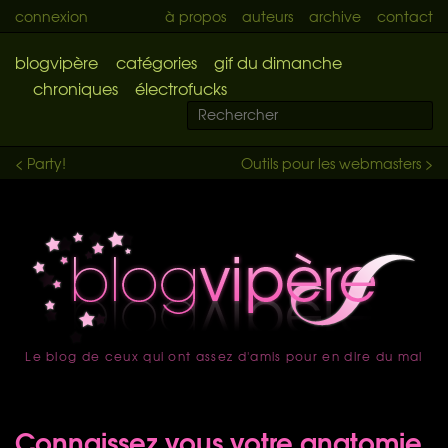
connexion
à propos
auteurs
archive
contact
blogvipère
catégories
gif du dimanche
chroniques
électrofucks
< Party!
Outils pour les webmasters >
Le blog de ceux qui ont assez d'amis pour en dire du mal
accueil
Connaissez vous votre anatomie