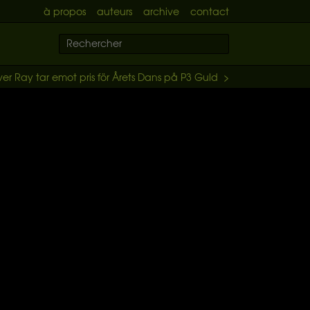
à propos
auteurs
archive
contact
ver Ray tar emot pris för Årets Dans på P3 Guld >