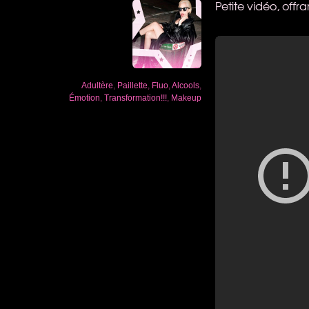
Petite vidéo, offr
Adultère
,
Paillette
,
Fluo
,
Alcools
,
Émotion
,
Transformation!!!
,
Makeup