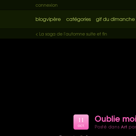
connexion
blogvipère
catégories
gif du dimanche
< La saga de l'automne suite et fin
Oublie mo
11
Art
Posté dans
pa
OCT.