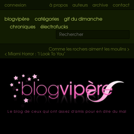
connexion
à propos
auteurs
archive
contact
blogvipère
catégories
gif du dimanche
chroniques
électrofucks
Comme les rochers aiment les moulins >
< Miami Horror : "I Look To You"
Le blog de ceux qui ont assez d'amis pour en dire du mal
accueil