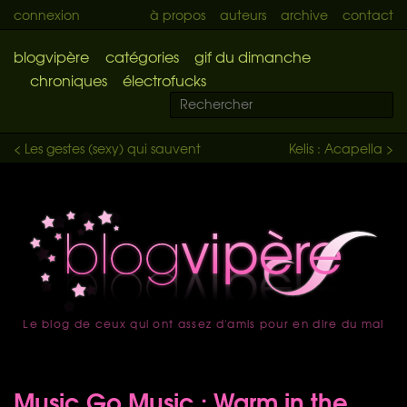
connexion
à propos
auteurs
archive
contact
blogvipère
catégories
gif du dimanche
chroniques
électrofucks
< Les gestes (sexy) qui sauvent
Kelis : Acapella >
Le blog de ceux qui ont assez d'amis pour en dire du mal
accueil
Music Go Music : Warm in the