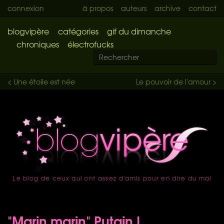
connexion
à propos
auteurs
archive
contact
blogvipère
catégories
gif du dimanche
chroniques
électrofucks
< Une étoile est née
Le pouvoir de l'amour >
Le blog de ceux qui ont assez d'amis pour en dire du mal
accueil
"Marin marin" Putain !