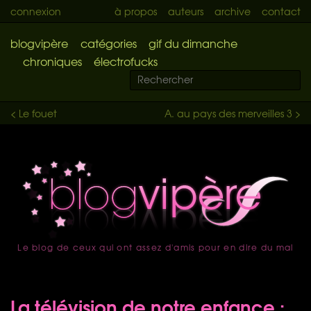
connexion
à propos
auteurs
archive
contact
blogvipère
catégories
gif du dimanche
chroniques
électrofucks
< Le fouet
A. au pays des merveilles 3 >
Le blog de ceux qui ont assez d'amis pour en dire du mal
accueil
La télévision de notre enfance :