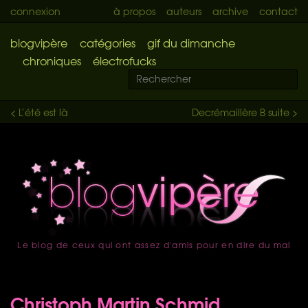
connexion
à propos
auteurs
archive
contact
blogvipère
catégories
gif du dimanche
chroniques
électrofucks
< L’été est là
Decrémaillère B suite >
Le blog de ceux qui ont assez d'amis pour en dire du mal
accueil
Christoph Martin Schmid