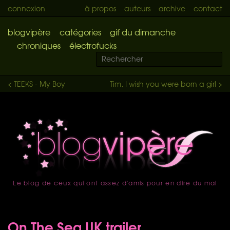
connexion
à propos
auteurs
archive
contact
blogvipère
catégories
gif du dimanche
chroniques
électrofucks
< TEEKS - My Boy
Tim, I wish you were born a girl >
Le blog de ceux qui ont assez d'amis pour en dire du mal
accueil
On The Sea UK trailer