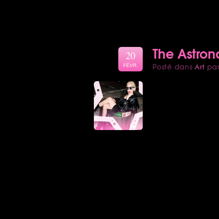
The Astron
20
Art
Posté dans
pa
FÉVR.