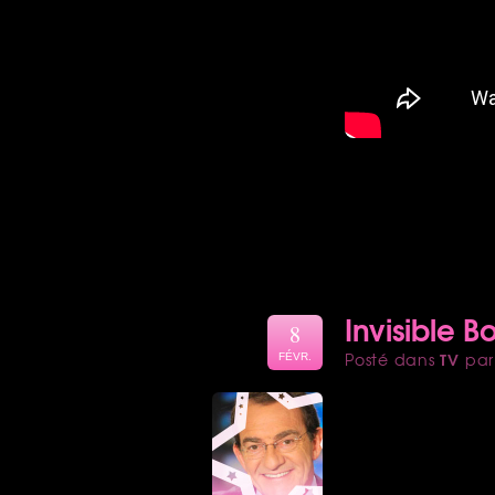
Invisible B
8
TV
Posté dans
pa
FÉVR.