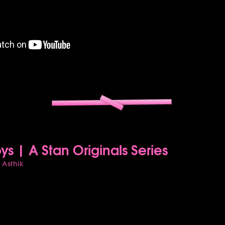
oys | A Stan Originals Series
Asthik
r