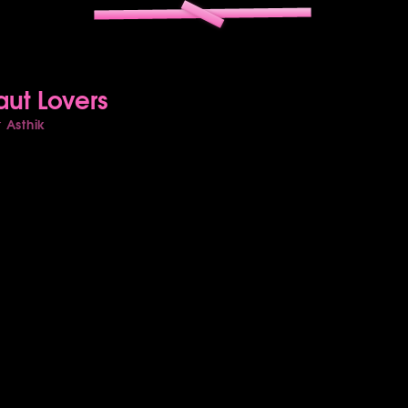
aut Lovers
Asthik
r