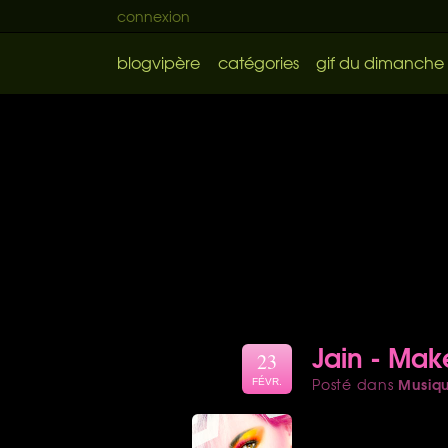
connexion
blogvipère
catégories
gif du dimanche
Jain - Ma
23
Musiq
Posté dans
FÉVR.