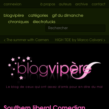
connexion
à propos
auteurs
archive
contact
blogvipère
catégories
gif du dimanche
chroniques
électrofucks
< The summer with Carmen
HIGH TIDE by Marco Calvani >
Le blog de ceux qui ont assez d'amis pour en dire du mal
accueil
Southern liberal Comedian