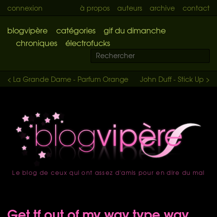
connexion
à propos
auteurs
archive
contact
blogvipère
catégories
gif du dimanche
chroniques
électrofucks
< La Grande Dame - Parfum Orange
John Duff - Stick Up >
Le blog de ceux qui ont assez d'amis pour en dire du mal
accueil
Get tf out of my way type way