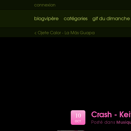
connexion
blogvipère
catégories
gif du dimanche
< Ojete Calor - La Más Guapa
Crash - Ke
10
Musiq
Posté dans
OCT.