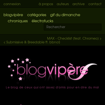
connexion
à propos
auteurs
archive
contact
blogvipère
catégories
gif du dimanche
chroniques
électrofucks
MAX - Checklist (feat. Chromeo) >
< Submissive & Breedable ft. bbno$
Le blog de ceux qui ont assez d'amis pour en dire du mal
accueil