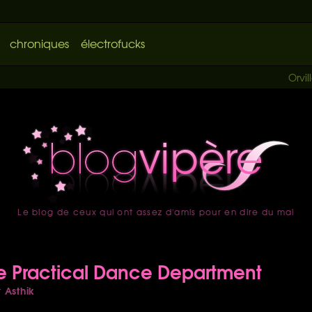
chroniques
électrofucks
Orvil
Le blog de ceux qui ont assez d'amis pour en dire du mal
accueil
 Practical Dance Department
Asthik
r