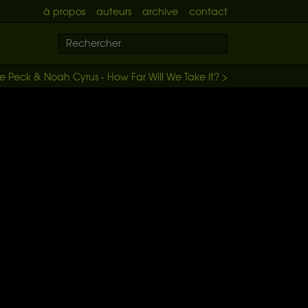
à propos
auteurs
archive
contact
le Peck & Noah Cyrus - How Far Will We Take It? >