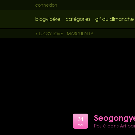
connexion
blogvipère
catégories
gif du dimanche
< LUCKY LOVE - MASCULINITY
Seogongye
24
Art
Posté dans
pa
MAI