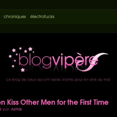
chroniques
électrofucks
Le blog de ceux qui ont assez d'amis pour en dire du mal
accueil
n Kiss Other Men for the First Time
é
Asthik
par