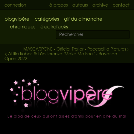
connexion
à propos
auteurs
archive
contact
blogvipère
catégories
gif du dimanche
chroniques
électrofucks
MASCARPONE - Official Trailer - Peccadillo Pictures >
< Attila Kobori & Léo Lorenzo "Make Me Feel" - Bavarian
Open 2022
Le blog de ceux qui ont assez d'amis pour en dire du mal
accueil