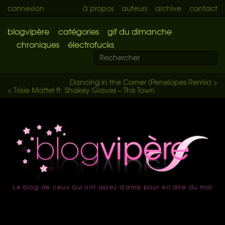
connexion
à propos
auteurs
archive
contact
blogvipère
catégories
gif du dimanche
chroniques
électrofucks
Dancing in the Corner (Penelopes Remix) >
< Trixie Mattel ft. Shakey Graves – This Town
Le blog de ceux qui ont assez d'amis pour en dire du mal
accueil