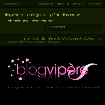
connexion
à propos
auteurs
archive
contact
blogvipère
catégories
gif du dimanche
chroniques
électrofucks
Terre Thaemlitz : Give Up On Hopes And Dreams >
< Feu! Chatterton - Monde Nouveau
Le blog de ceux qui ont assez d'amis pour en dire du mal
accueil