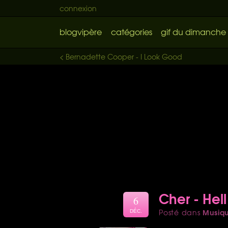
connexion
blogvipère
catégories
gif du dimanche
< Bernadette Cooper - I Look Good
Cher - Hel
6
Musiq
Posté dans
DÉC.