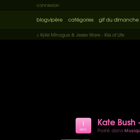
connexion
blogvipère
catégories
gif du dimanche
< Kylie Minogue & Jessie Ware - Kiss of Life
Kate Bush 
1
Musiq
Posté dans
NOV.