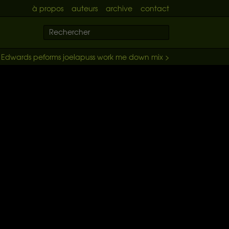
à propos
auteurs
archive
contact
a Edwards peforms joelapuss work me down mix >