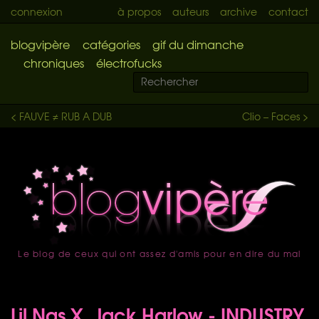
connexion
à propos
auteurs
archive
contact
blogvipère
catégories
gif du dimanche
chroniques
électrofucks
< FAUVE ≠ RUB A DUB
Clio – Faces >
Le blog de ceux qui ont assez d'amis pour en dire du mal
accueil
Lil Nas X, Jack Harlow - INDUSTRY