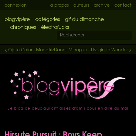
connexion
à propos
auteurs
archive
contact
blogvipère
catégories
gif du dimanche
chroniques
électrofucks
< Ojete Calor - Mocatriz
Dannii Minogue - I Begin To Wonder >
Le blog de ceux qui ont assez d'amis pour en dire du mal
accueil
Hirsute Pursuit : Boys Keep