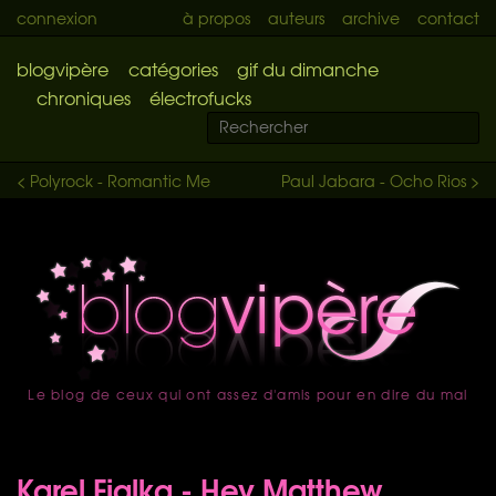
connexion
à propos
auteurs
archive
contact
blogvipère
catégories
gif du dimanche
chroniques
électrofucks
< Polyrock - Romantic Me
Paul Jabara - Ocho Rios >
Le blog de ceux qui ont assez d'amis pour en dire du mal
accueil
Karel Fialka - Hey Matthew